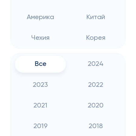
Америка
Китай
Чехия
Корея
Все
2024
2023
2022
2021
2020
2019
2018