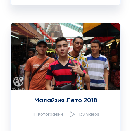
Малайзия Лето 2018
111Фотографии
139 videos