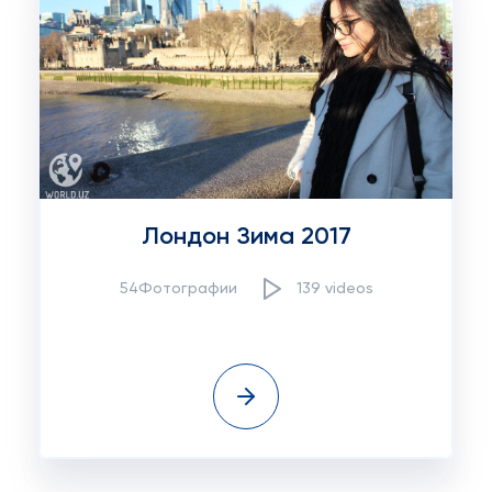
Лондон Зима 2017
54Фотографии
139 videos