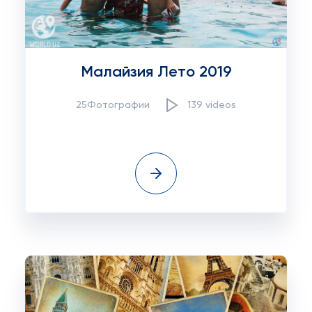
Малайзия Лето 2019
25Фотографии
139 videos