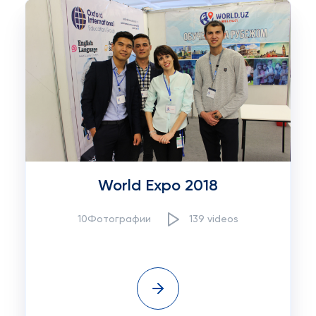
World Expo 2018
10Фотографии
139 videos