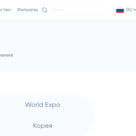
ство
Филиалы
RU
чения
World Expo
Корея