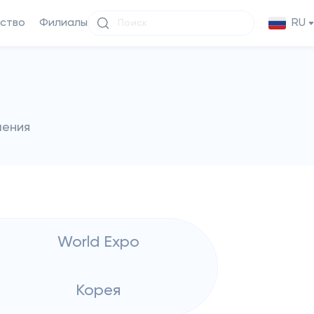
ство
Филиалы
RU
чения
World Expo
Корея