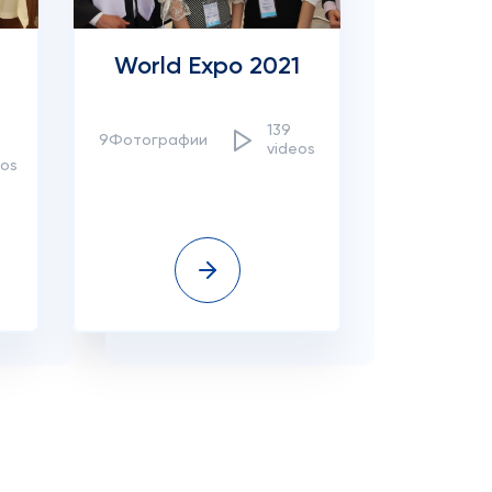
World Expo 2021
139
9Фотографии
videos
eos