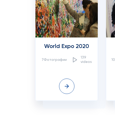
World Expo 2020
139
7Фотографии
1
videos