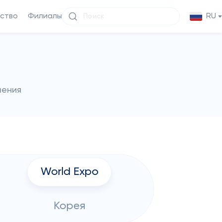
ство
Филиалы
RU
чения
World Expo
Корея