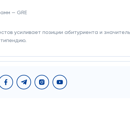
рамм — GRE
естов усиливает позиции абитуриента и значител
стипендию.