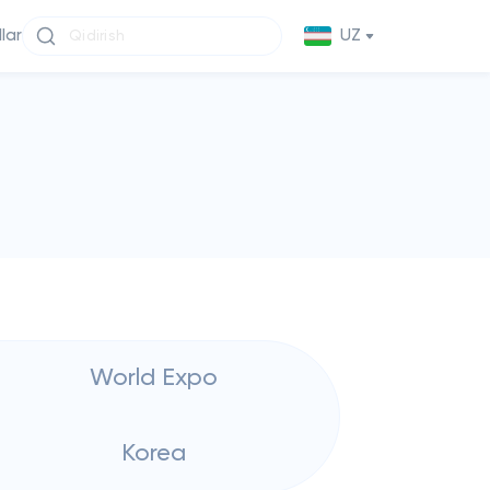
llar
UZ
World Expo
Korea