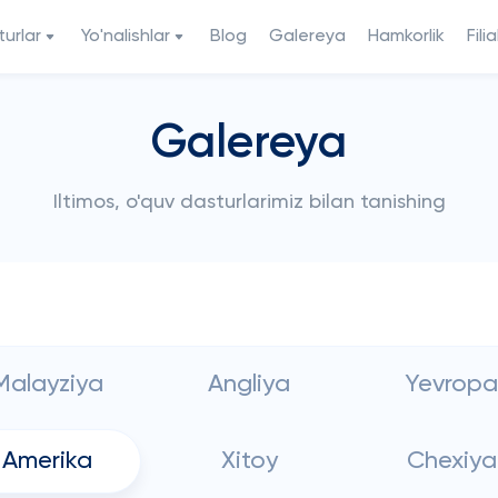
urlar
Yo'nalishlar
Blog
Galereya
Hamkorlik
Filia
Galereya
Iltimos, o'quv dasturlarimiz bilan tanishing
Malayziya
Angliya
Yevropa
Amerika
Xitoy
Chexiya