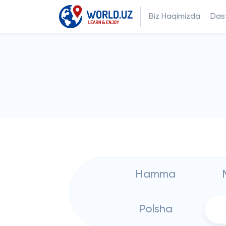
Biz Haqimizda
Dast
Hamma
Polsha