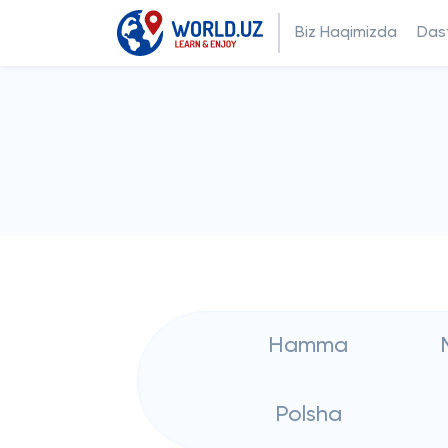
Biz Haqimizda
Dast
Hamma
Polsha