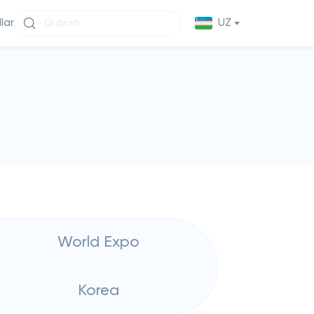
llar
UZ
World Expo
Korea