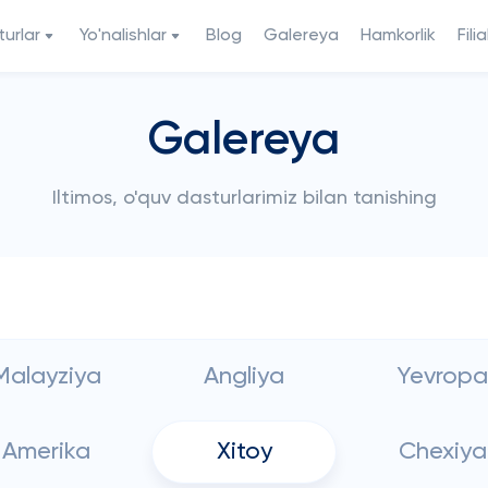
urlar
Yo'nalishlar
Blog
Galereya
Hamkorlik
Filia
Galereya
Iltimos, o'quv dasturlarimiz bilan tanishing
Malayziya
Angliya
Yevropa
Amerika
Xitoy
Chexiya