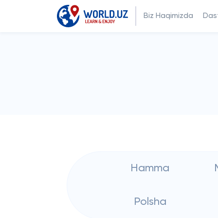
Biz Haqimizda
Dast
Hamma
Polsha