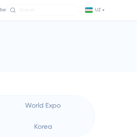
llar
UZ
World Expo
Korea