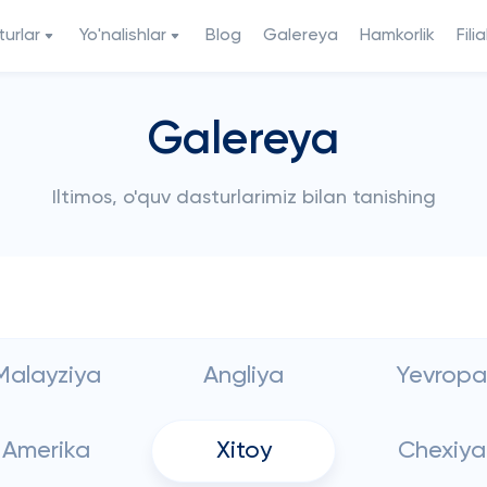
urlar
Yo'nalishlar
Blog
Galereya
Hamkorlik
Filia
Galereya
Iltimos, o'quv dasturlarimiz bilan tanishing
Malayziya
Angliya
Yevropa
Amerika
Xitoy
Chexiya