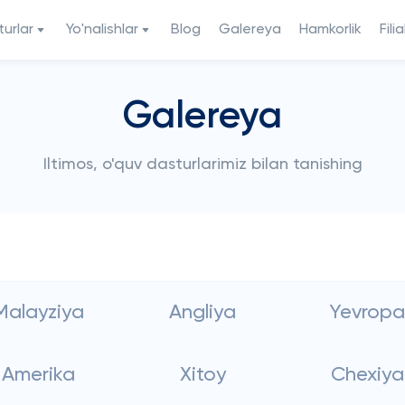
urlar
Yo'nalishlar
Blog
Galereya
Hamkorlik
Filia
Galereya
Iltimos, o'quv dasturlarimiz bilan tanishing
Malayziya
Angliya
Yevropa
Amerika
Xitoy
Chexiya