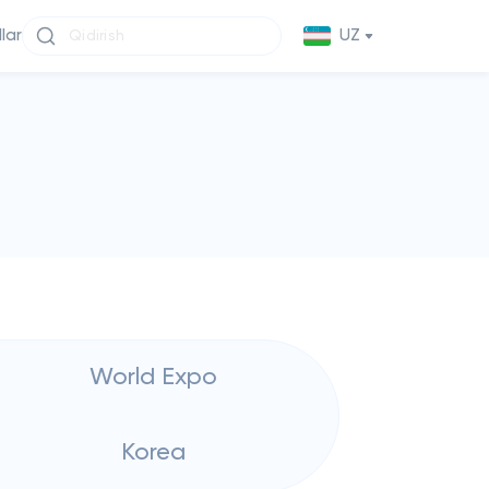
llar
UZ
World Expo
Korea