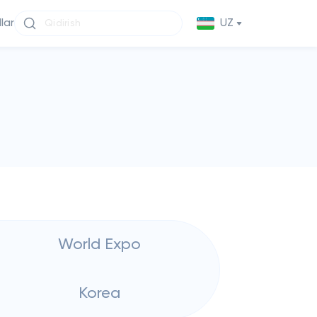
llar
UZ
World Expo
Korea