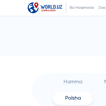
Biz Haqimizda
Dast
Hamma
Polsha