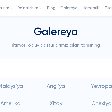
urlar
Yo'nalishlar
Blog
Galereya
Hamkorlik
Filia
Galereya
Iltimos, o'quv dasturlarimiz bilan tanishing
Malayziya
Angliya
Yevropa
Amerika
Xitoy
Chexiya