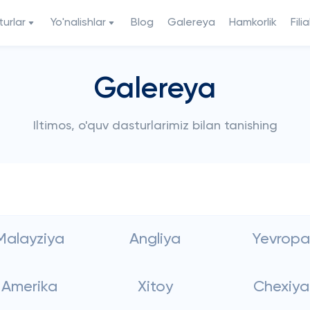
urlar
Yo'nalishlar
Blog
Galereya
Hamkorlik
Filia
Galereya
Iltimos, o'quv dasturlarimiz bilan tanishing
Malayziya
Angliya
Yevropa
Amerika
Xitoy
Chexiya