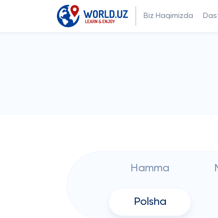
Biz Haqimizda
Dast
Hamma
Polsha