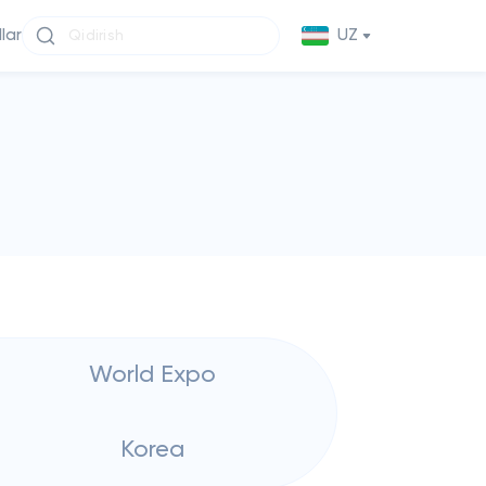
llar
UZ
World Expo
Korea