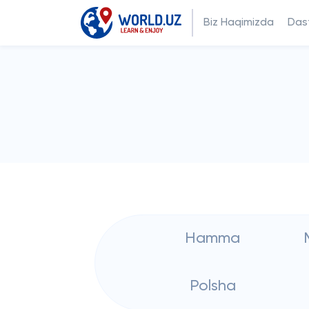
Biz Haqimizda
Dast
Hamma
Polsha