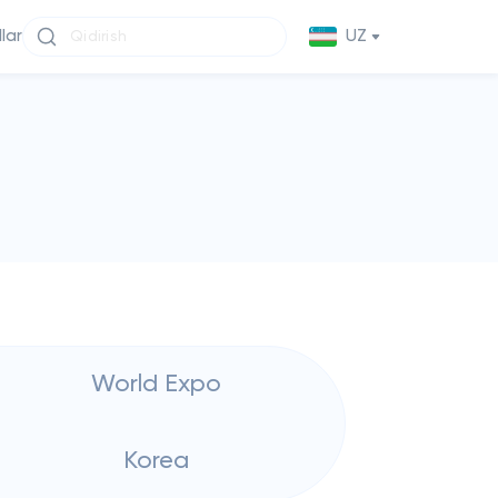
llar
UZ
World Expo
Korea