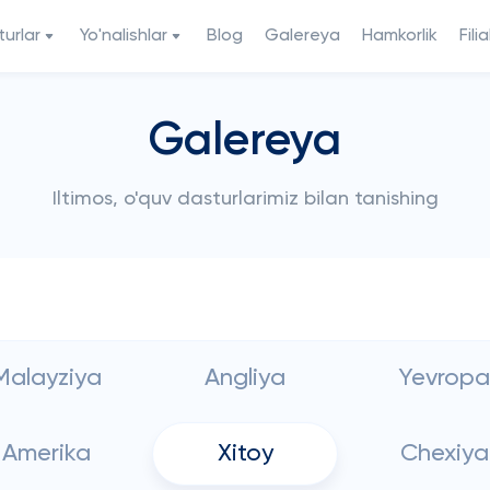
urlar
Yo'nalishlar
Blog
Galereya
Hamkorlik
Filia
Galereya
Iltimos, o'quv dasturlarimiz bilan tanishing
Malayziya
Angliya
Yevropa
Amerika
Xitoy
Chexiya