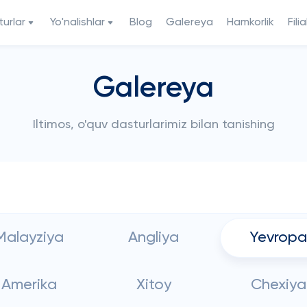
urlar
Yo'nalishlar
Blog
Galereya
Hamkorlik
Filia
Galereya
Iltimos, o'quv dasturlarimiz bilan tanishing
Malayziya
Angliya
Yevropa
Amerika
Xitoy
Chexiya