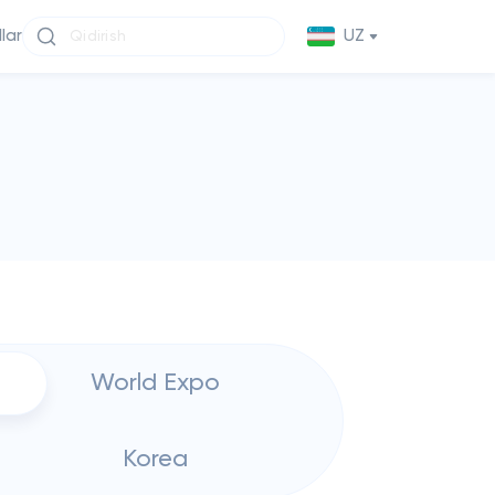
llar
UZ
World Expo
Korea