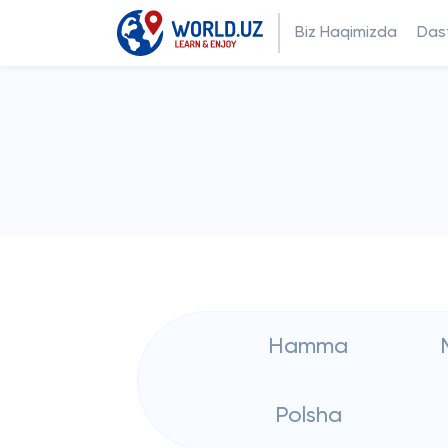
Biz Haqimizda
Dast
Hamma
Polsha